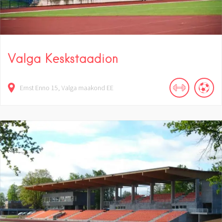
Valga Keskstaadion
Ernst Enno
15
Valga maakond
EE