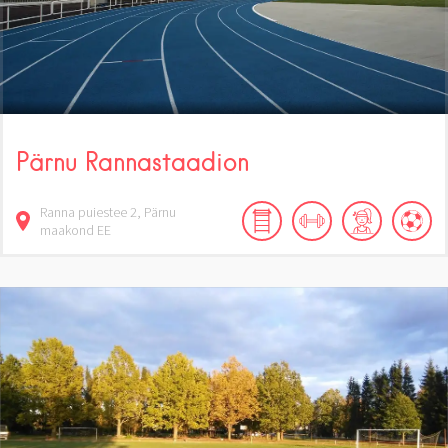
Pärnu Rannastaadion
Ranna puiestee
2
Pärnu
maakond
EE