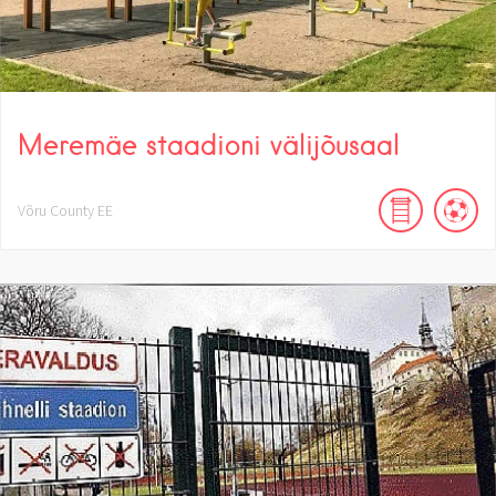
Meremäe staadioni välijõusaal
Võru County
EE