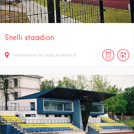
Snelli staadion
Toompuiestee
24a
Harju maakond
EE