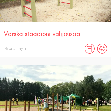
Värska staadioni välijõusaal
Põlva County
EE