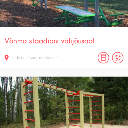
Võhma staadioni välijõusaal
Veski
12
Viljandi maakond
EE