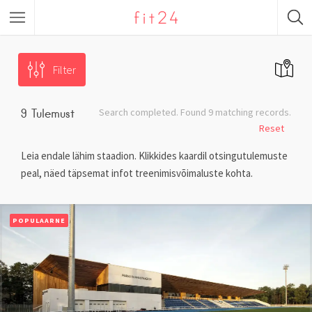
Algaja Treening
Filter
Toitumiskava
Search completed. Found 9 matching records.
9
Tulemust
Trennid Tallinnas
Reset
Trennid Tartus
Leia endale lähim staadion. Klikkides kaardil otsingutulemuste
peal, näed täpsemat infot treenimisvõimaluste kohta.
Välijõusaal
Jõusaal
POPULAARNE
Personaaltreening