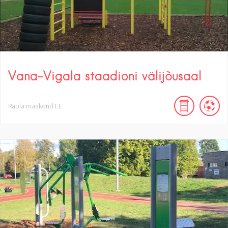
Vana-Vigala staadioni välijõusaal
Rapla maakond
EE