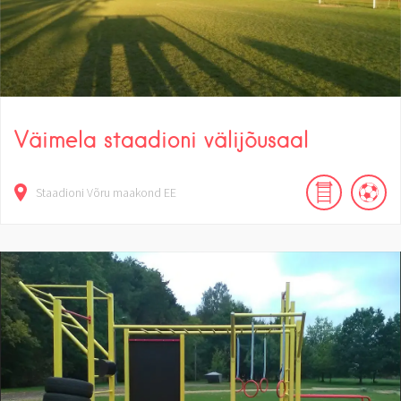
Väimela staadioni välijõusaal
Staadioni
Võru maakond
EE